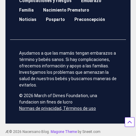
Complicaciones y riesgos
Embarazo
Familia
Nacimiento Prematuro
Noticias
Posparto
Preconcepción
Ayudamos a que las mamás tengan embarazos a
término y bebés sanos. Si hay complicaciones,
ofrecemos información y apoyo a las familias.
Investigamos los problemas que amenazan la
salud de nuestros bebés y buscamos maneras de
evitarlos.
©
2026 March of Dimes Foundation, una
fundacion sin fines de lucro
Normas de privacidad, Términos de uso
Æ© 2026 Nacersano Blog.
Magone Theme
by Sneeit.com