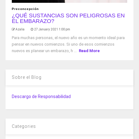
Preconcepción
¿QUÉ SUSTANCIAS SON PELIGROSAS EN
EL EMBARAZO?
Azalia
27 January 2021 1:00 pm
Para muchas personas, el nuevo año es un momento ideal para
pensar en nuevos comienzos. Si uno de esos comienzos
nuevos es planear un embarazo, h ...
Read More
Sobre el Blog
Descargo de Responsabilidad
Categories