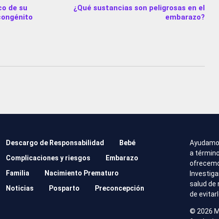
co de su
¿Qué sustancias son peligrosas en el
congénito
embarazo?
Descargo de Responsabilidad
Bebé
Ayudamo
a término
Complicaciones y riesgos
Embarazo
ofrecemos
Familia
Nacimiento Prematuro
Investig
salud de
Noticias
Posparto
Preconcepción
de evitar
©
2026 M