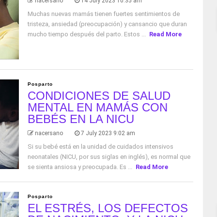
nacersano
14 July 2023 10:35 am
Muchas nuevas mamás tienen fuertes sentimientos de
tristeza, ansiedad (preocupación) y cansancio que duran
mucho tiempo después del parto. Estos ...
Read More
Posparto
CONDICIONES DE SALUD
MENTAL EN MAMÁS CON
BEBÉS EN LA NICU
nacersano
7 July 2023 9:02 am
Si su bebé está en la unidad de cuidados intensivos
neonatales (NICU, por sus siglas en inglés), es normal que
se sienta ansiosa y preocupada. Es ...
Read More
Posparto
EL ESTRÉS, LOS DEFECTOS