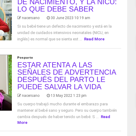
DE NACIMIENTO, Y LA NICU:
LO QUE DEBE SABER
nacersano
30 June 2023 10:19 am
Si su bebé tiene un defecto de nacimiento y está en la
unidad de cuidados intensivos neonatales (NICU, en
inglés) es normal que se sienta est ...
Read More
Posparto
ESTAR ATENTA A LAS
SEÑALES DE ADVERTENCIA
DESPUÉS DEL PARTO LE
PUEDE SALVAR LA VIDA
nacersano
13 May 2022 1:23 pm
Su cuerpo trabajó mucho durante el embarazo para
mantener al bebé sano y seguro. Pero su cuerpo también
cambia después de haber tenido un bebé. S ...
Read
More