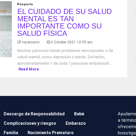
Posparto
EL CUIDADO DE SU SALUD
MENTAL ES TAN
IMPORTANTE COMO SU
SALUD FÍSICA
nacersano
6 October 2021 10:59 am
Muchas personas tienen problemas emocionales o de
salud mental, como depresión o estrés. De hecho,
aproximadamente 1 de cada 7 personas embarazad ...
Read More
Descargo de Responsabilidad
Bebé
Ayudamo
a término
Complicaciones y riesgos
Embarazo
ofrecemos
Familia
Nacimiento Prematuro
Investig