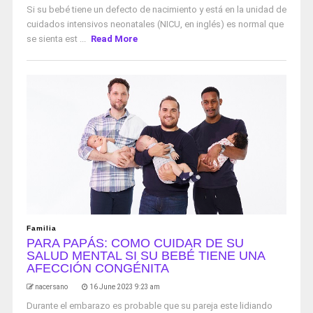
Si su bebé tiene un defecto de nacimiento y está en la unidad de
cuidados intensivos neonatales (NICU, en inglés) es normal que
se sienta est ...
Read More
Familia
PARA PAPÁS: COMO CUIDAR DE SU
SALUD MENTAL SI SU BEBÉ TIENE UNA
AFECCIÓN CONGÉNITA
nacersano
16 June 2023 9:23 am
Durante el embarazo es probable que su pareja este lidiando