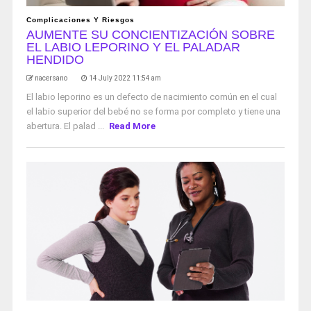
Complicaciones Y Riesgos
AUMENTE SU CONCIENTIZACIÓN SOBRE
EL LABIO LEPORINO Y EL PALADAR
HENDIDO
nacersano
14 July 2022 11:54 am
El labio leporino es un defecto de nacimiento común en el cual
el labio superior del bebé no se forma por completo y tiene una
abertura. El palad ...
Read More