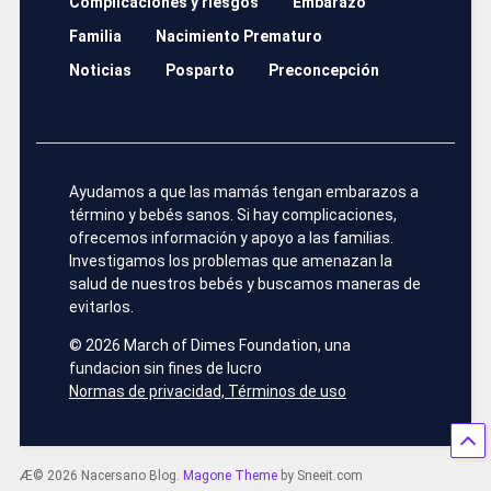
Complicaciones y riesgos
Embarazo
Familia
Nacimiento Prematuro
Noticias
Posparto
Preconcepción
Ayudamos a que las mamás tengan embarazos a
término y bebés sanos. Si hay complicaciones,
ofrecemos información y apoyo a las familias.
Investigamos los problemas que amenazan la
salud de nuestros bebés y buscamos maneras de
evitarlos.
©
2026 March of Dimes Foundation, una
fundacion sin fines de lucro
Normas de privacidad, Términos de uso
Æ© 2026 Nacersano Blog.
Magone Theme
by Sneeit.com