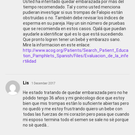
Usted ha intentado quedar embarazada por más del
tiempo recomendado. Tal y como usted menciona
pudieran investigar si sus trompas de Falopio están
obstruidas o no. También debe revisar los índices de
esperma en su pareja. Hay un sin número de pruebas
que se recomienda en estos casos. Ojalá que puedan
ayudarle a identificar qué es lo que está sucediendo.
Que pronto logren tener un bebé y embarazo sano.
Mire la informacion en este enlace:
http://www.acog.org/Patients/Search_Patient_Educa
tion_Pamphlets_Spanish/Files/Evaluacion_de_la_infe
rtilidad
Lis
1 December 2017
He estado tratando de quedar embarazada pero no he
pòdido tengo 36 años y mi ginècologo dice que estoy
bien que mis trompas estàn lo suficiente abiertas pero
no quedò y me estoy frustrando quiero un bebe con
todas las fuerzas de mi corazòn pero pasa que cuando
mi esposo termina todo el semen se sale no sè porque
no sè quedà…