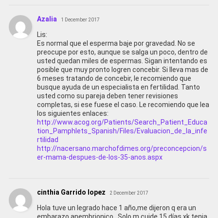
Azalia
1 December 2017
Lis:
Es normal que el esperma baje por gravedad. No se
preocupe por esto, aunque se salga un poco, dentro de
usted quedan miles de espermas. Sigan intentando es
posible que muy pronto logren concebir. Si lleva mas de
6 meses tratando de concebir, le recomiendo que
busque ayuda de un especialista en fertilidad. Tanto
usted como su pareja deben tener revisiones
completas, si ese fuese el caso. Le recomiendo que lea
los siguientes enlaces:
http://www.acog.org/Patients/Search_Patient_Educa
tion_Pamphlets_Spanish/Files/Evaluacion_de_la_infe
rtilidad
http://nacersano.marchofdimes.org/preconcepcion/s
er-mama-despues-de-los-35-anos.aspx
cinthia Garrido lopez
2 December 2017
Hola tuve un legrado hace 1 año,me dijeron q era un
embarazo anembrionico.. Solo m cuide 15 días xk tenia