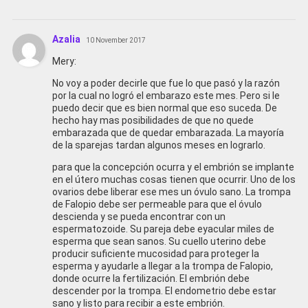
Azalia
10 November 2017
Mery:
No voy a poder decirle que fue lo que pasó y la razón
por la cual no logró el embarazo este mes. Pero si le
puedo decir que es bien normal que eso suceda. De
hecho hay mas posibilidades de que no quede
embarazada que de quedar embarazada. La mayoría
de la sparejas tardan algunos meses en lograrlo.
para que la concepción ocurra y el embrión se implante
en el útero muchas cosas tienen que ocurrir. Uno de los
ovarios debe liberar ese mes un óvulo sano. La trompa
de Falopio debe ser permeable para que el óvulo
descienda y se pueda encontrar con un
espermatozoide. Su pareja debe eyacular miles de
esperma que sean sanos. Su cuello uterino debe
producir suficiente mucosidad para proteger la
esperma y ayudarle a llegar a la trompa de Falopio,
donde ocurre la fertilización. El embrión debe
descender por la trompa. El endometrio debe estar
sano y listo para recibir a este embrión.