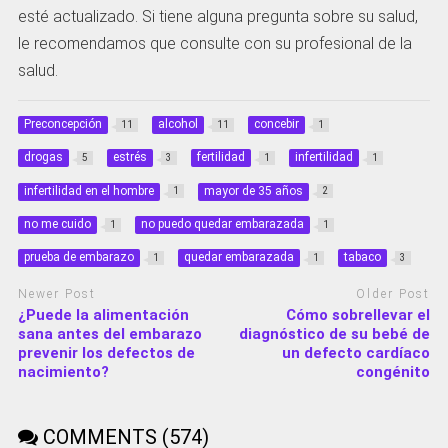
esté actualizado. Si tiene alguna pregunta sobre su salud,
le recomendamos que consulte con su profesional de la
salud.
Preconcepción
alcohol
concebir
11
11
1
drogas
estrés
fertilidad
infertilidad
5
3
1
1
infertilidad en el hombre
mayor de 35 años
1
2
no me cuido
no puedo quedar embarazada
1
1
prueba de embarazo
quedar embarazada
tabaco
1
1
3
Newer Post
Older Post
¿Puede la alimentación
Cómo sobrellevar el
sana antes del embarazo
diagnóstico de su bebé de
prevenir los defectos de
un defecto cardíaco
nacimiento?
congénito
COMMENTS (574)