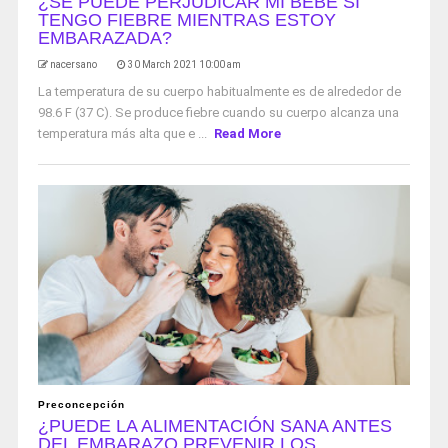
¿SE PUEDE PERJUDICAR MI BEBÉ SI
TENGO FIEBRE MIENTRAS ESTOY
EMBARAZADA?
nacersano
30 March 2021 10:00 am
La temperatura de su cuerpo habitualmente es de alrededor de
98.6 F (37 C). Se produce fiebre cuando su cuerpo alcanza una
temperatura más alta que e ...
Read More
Preconcepción
¿PUEDE LA ALIMENTACIÓN SANA ANTES
DEL EMBARAZO PREVENIR LOS