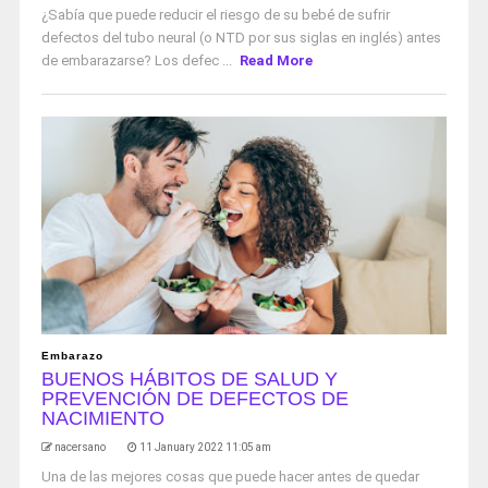
¿Sabía que puede reducir el riesgo de su bebé de sufrir
defectos del tubo neural (o NTD por sus siglas en inglés) antes
de embarazarse? Los defec ...
Read More
Embarazo
BUENOS HÁBITOS DE SALUD Y
PREVENCIÓN DE DEFECTOS DE
NACIMIENTO
nacersano
11 January 2022 11:05 am
Una de las mejores cosas que puede hacer antes de quedar