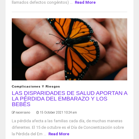
llamados defectos congénitos) ...
Read More
Complicaciones Y Riesgos
LAS DISPARIDADES DE SALUD APORTAN A
LA PÉRDIDA DEL EMBARAZO Y LOS
BEBÉS
nacersano
15 October 2021 10:24 am
La pérdida afecta a las familias cada día, de muchas maneras
diferentes. El 15 de octubre es el Día de Concientización sobre
la Pérdida del Em ...
Read More