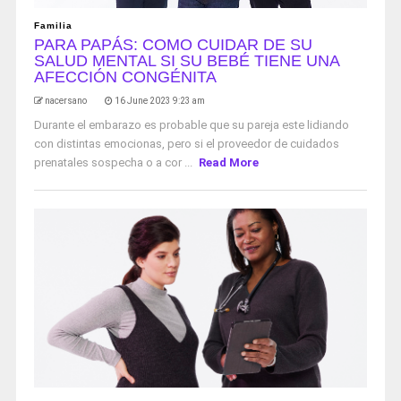
Familia
PARA PAPÁS: COMO CUIDAR DE SU
SALUD MENTAL SI SU BEBÉ TIENE UNA
AFECCIÓN CONGÉNITA
nacersano
16 June 2023 9:23 am
Durante el embarazo es probable que su pareja este lidiando
con distintas emocionas, pero si el proveedor de cuidados
prenatales sospecha o a cor ...
Read More