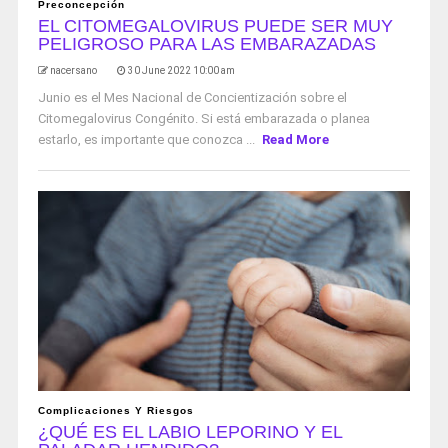
Preconcepción
EL CITOMEGALOVIRUS PUEDE SER MUY
PELIGROSO PARA LAS EMBARAZADAS
nacersano
30 June 2022 10:00 am
Junio ​​es el Mes Nacional de Concientización sobre el
Citomegalovirus Congénito. Si está embarazada o planea
estarlo, es importante que conozca ...
Read More
Complicaciones Y Riesgos
¿QUÉ ES EL LABIO LEPORINO Y EL