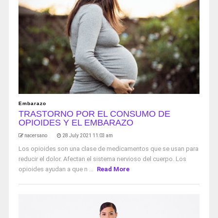
Embarazo
TRASTORNO POR EL CONSUMO DE
OPIOIDES Y EL EMBARAZO
nacersano
28 July 2021 11:03 am
Los opioides son una clase de medicamentos que se usan para
reducir el dolor. Afectan el sistema nervioso del cuerpo. Los
opioides ayudan a que n ...
Read More