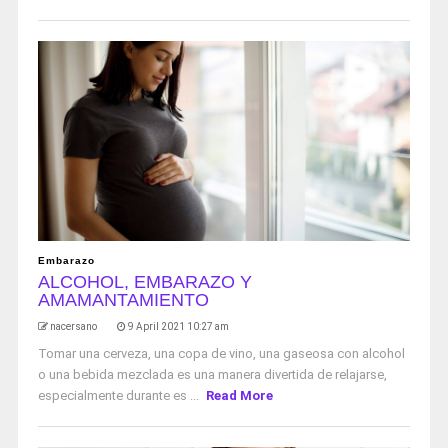
Embarazo
ALCOHOL, EMBARAZO Y
AMAMANTAMIENTO
nacersano
9 April 2021 10:27 am
Tomar una cerveza, una copa de vino, una gaseosa con alcohol
o una bebida mezclada es una manera divertida de relajarse,
especialmente durante es ...
Read More