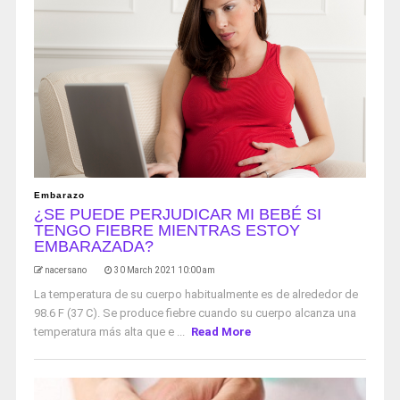
Embarazo
¿SE PUEDE PERJUDICAR MI BEBÉ SI
TENGO FIEBRE MIENTRAS ESTOY
EMBARAZADA?
nacersano
30 March 2021 10:00 am
La temperatura de su cuerpo habitualmente es de alrededor de
98.6 F (37 C). Se produce fiebre cuando su cuerpo alcanza una
temperatura más alta que e ...
Read More