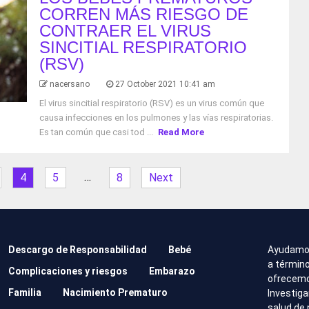
CORREN MÁS RIESGO DE
CONTRAER EL VIRUS
SINCITIAL RESPIRATORIO
(RSV)
nacersano
27 October 2021 10:41 am
El virus sincitial respiratorio (RSV) es un virus común que
causa infecciones en los pulmones y las vías respiratorias.
Es tan común que casi tod ...
Read More
…
4
5
8
Next
Descargo de Responsabilidad
Bebé
Ayudamo
a término
Complicaciones y riesgos
Embarazo
ofrecemos
Familia
Nacimiento Prematuro
Investig
salud de