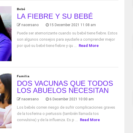
Bebé
LA FIEBRE Y SU BEBÉ
nacersano
15 December 2021 11:08 am
Puede ser atemorizante cuando su bebé tiene fiebre. Estos
son algunos consejos para ayudarle a comprender mejor
por qué su bebé tiene fiebre y qu ...
Read More
Familia
DOS VACUNAS QUE TODOS
LOS ABUELOS NECESITAN
nacersano
6 December 2021 10:00 am
Los bebés corren riesgo de sufrir complicaciones graves
de la tosferina o pertussis (también llamada tos
convulsiva) y de la influenza. Es p ...
Read More